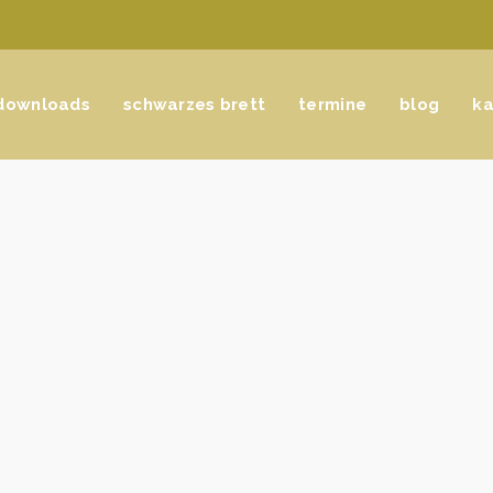
downloads
schwarzes brett
termine
blog
ka