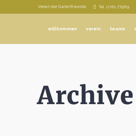
Verein der Gartenfreunde
Tel. 0761 77969
willkommen
verein
teams
Archive